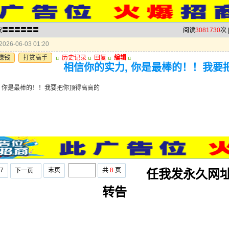
半波〓〓〓〓〓〓
阅读
3081730
次 
026-06-03 01:20
赚钱
打赏高手
u
历史记录
u
回复
u
编辑
u
相信你的实力, 你是最棒的！！我要
, 你是最棒的！！我要把你顶得高高的
7
末页
共
8
页
下一页
任我发永久网
转告