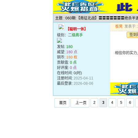
主题 : 060期:【南征北战】〓〓〓〓〓〓〓绝杀
板凳
发表于: 2
【聪明一休】
签到
级别：
二级高手
发帖:
180
威望:
180 点
相信你的实力
铜币:
180 枚
贡献值:
0 点
好评度:
0 点
在线时间: 0(时)
注册时间:
2025-04-11
最后登录:
2026-08-06
2
3
4
5
6
首页
上一页