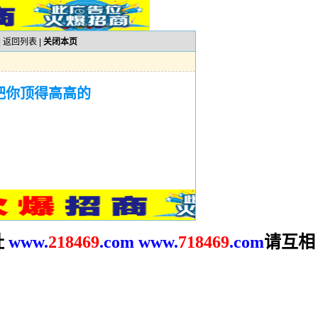
|
返回列表
|
关闭本页
把你顶得高高的
址
请互相
www.
2
18469
.com
www.
718469
.com