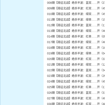
008期【南征北战】绝杀半波：蓝双……开（2
009期【南征北战】绝杀半波：红双……开（4
010期【南征北战】绝杀半波：绿双……开（4
011期【南征北战】绝杀半波：绿单……开（1
012期【南征北战】绝杀半波：蓝双……开（1
013期【南征北战】绝杀半波：绿双……开（4
014期【南征北战】绝杀半波：红单……开（0
017期【南征北战】绝杀半波：绿双……开（4
018期【南征北战】绝杀半波：红双……开（1
019期【南征北战】绝杀半波：绿单……开（0
020期【南征北战】绝杀半波：红双……开（3
021期【南征北战】绝杀半波：绿双……开（1
022期【南征北战】绝杀半波：蓝双……开（3
023期【南征北战】绝杀半波：红双……开（2
024期【南征北战】绝杀半波：绿双……开（4
025期【南征北战】绝杀半波：红单……开（1
026期【南征北战】绝杀半波：蓝双……开（3
027期【南征北战】绝杀半波：红双……开（4
030期【南征北战】绝杀半波：红双……开（4