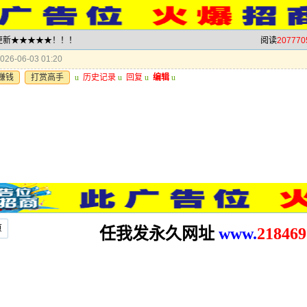
就更新★★★★★！！！
阅读
207770
26-06-03 01:20
赚钱
打赏高手
u
历史记录
u
回复
u
编辑
u
页
任我发永久网址
www.
2
18469