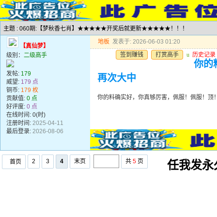
主题 : 060期:【梦秋香七肖】★★★★★开奖后就更新★★★★★！！！
地板
发表于: 2026-06-03 01:20
【真仙梦】
签到赚钱
打赏高手
u
历史记录
级别：
二级高手
你的
发帖:
179
再次大中
威望:
179 点
铜币:
179 枚
你的料确实好，你真够厉害，佩服！佩服！顶
贡献值:
0 点
好评度:
0 点
在线时间: 0(时)
注册时间:
2025-04-11
最后登录:
2026-08-06
2
3
4
末页
共
5
页
首页
任我发永