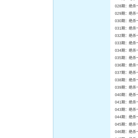
028期：绝杀
029期：绝杀
030期：绝杀
031期：绝杀
032期：绝杀
033期：绝杀
034期：绝杀
035期：绝杀
036期：绝杀
037期：绝杀
038期：绝杀
039期：绝杀
040期：绝杀
041期：绝杀
043期：绝杀
044期：绝杀
045期：绝杀
046期：绝杀