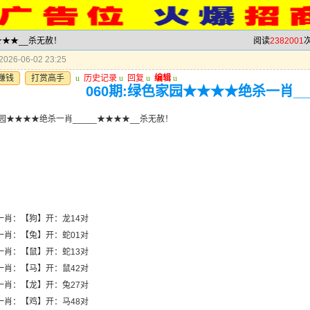
★★★★__杀无赦！
阅读
2382001
次
026-06-02 23:25
赚钱
打赏高手
u
历史记录
u
回复
u
编辑
u
060期:绿色家园★★★★绝杀一肖__
家园★★★★绝杀一肖_____★★★★__杀无赦！
一肖：【狗】开：龙14对
一肖：【兔】开：蛇01对
一肖：【鼠】开：蛇13对
一肖：【马】开：鼠42对
一肖：【龙】开：兔27对
一肖：【鸡】开：马48对