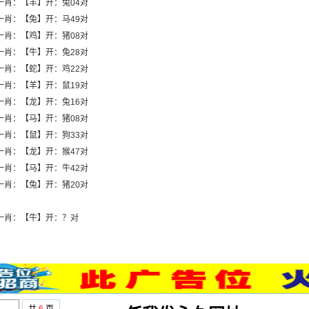
一肖：【羊】开：兔04对
一肖：【兔】开：马49对
一肖：【鸡】开：猪08对
一肖：【牛】开：兔28对
一肖：【蛇】开：鸡22对
一肖：【羊】开：鼠19对
一肖：【龙】开：兔16对
一肖：【马】开：猪08对
一肖：【鼠】开：狗33对
一肖：【龙】开：猴47对
一肖：【马】开：牛42对
一肖：【兔】开：猪20对
杀一肖：【牛】开：？对