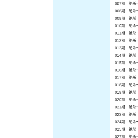
007期：绝杀
008期：绝杀
009期：绝杀
010期：绝杀
011期：绝杀
012期：绝杀
013期：绝杀
014期：绝杀
015期：绝杀
016期：绝杀
017期：绝杀
018期：绝杀
019期：绝杀
020期：绝杀
021期：绝杀
023期：绝杀
024期：绝杀
025期：绝杀
027期：绝杀