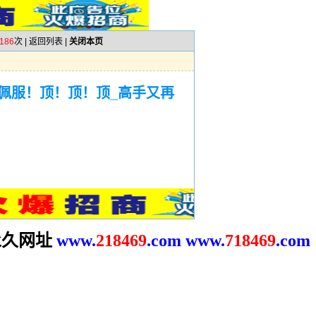
186
次 |
返回列表
|
关闭本页
佩服！顶！顶！顶_高手又再
久网址
www.
2
18469
.com
www.
718469
.com