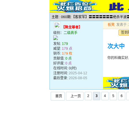
主题 : 060期:【客家军】〓〓〓〓〓〓〓绝杀半
板凳
发表于: 2
【降龙尊者】
签到
级别：
二级高手
发帖:
179
次大中
威望:
179 点
铜币:
179 枚
你的料确实好
贡献值:
0 点
好评度:
0 点
在线时间: 0(时)
注册时间:
2025-04-12
最后登录:
2026-08-05
2
3
4
5
6
首页
上一页