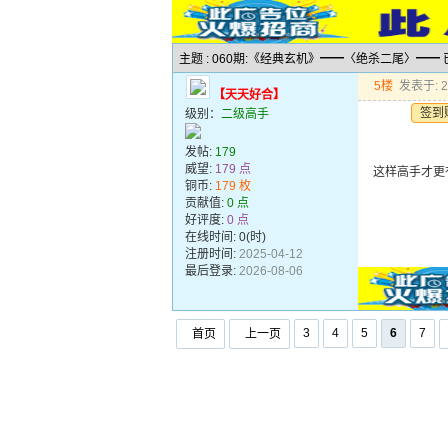
主题 : 060期:《经典玄机》━━〈绝杀二尾〉━━
5楼
发表于: 20
【天天好合】
签到
级别：
二级高手
发帖:
179
威望:
179 点
这样高手才更
铜币:
179 枚
贡献值:
0 点
好评度:
0 点
在线时间: 0(时)
注册时间:
2025-04-12
最后登录:
2026-08-06
3
4
5
6
7
首页
上一页