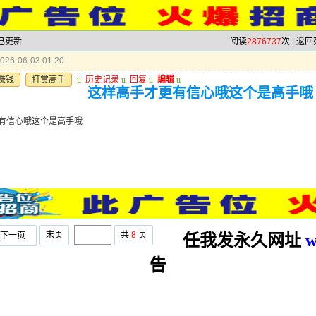
 已更新
阅读
2876737
次 |
返回
26-06-03 01:20
赚钱
打赏高手
u
历史记录
u
回复
u
编辑
u
这样高手才更有信心哦这个是高手哦
有信心哦这个是高手哦
末页
共
8
页
下一页
任我发永久网址
w
告