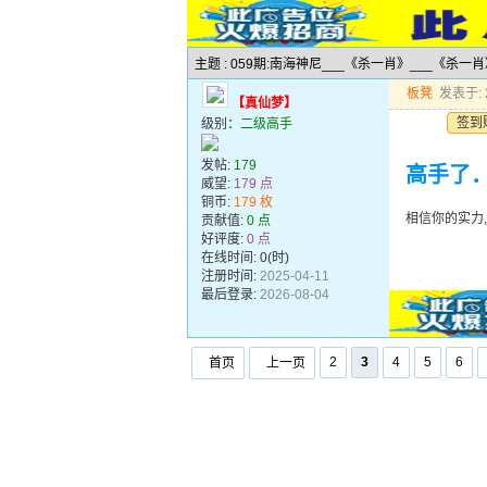
主题 : 059期:南海神尼___《杀一肖》___《杀一
板凳
发表于: 2
【真仙梦】
签到
级别：
二级高手
发帖:
179
高手了
威望:
179 点
铜币:
179 枚
相信你的实力
贡献值:
0 点
好评度:
0 点
在线时间: 0(时)
注册时间:
2025-04-11
最后登录:
2026-08-04
2
3
4
5
6
首页
上一页