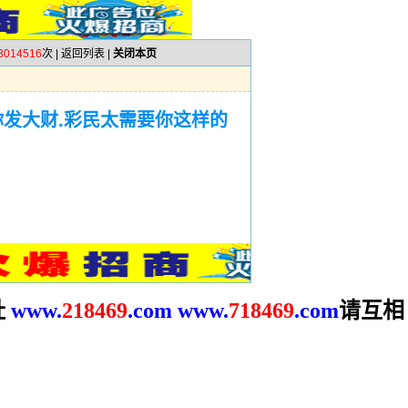
3014516
次 |
返回列表
|
关闭本页
你发大财.彩民太需要你这样的
址
请互相
www.
2
18469
.com
www.
718469
.com