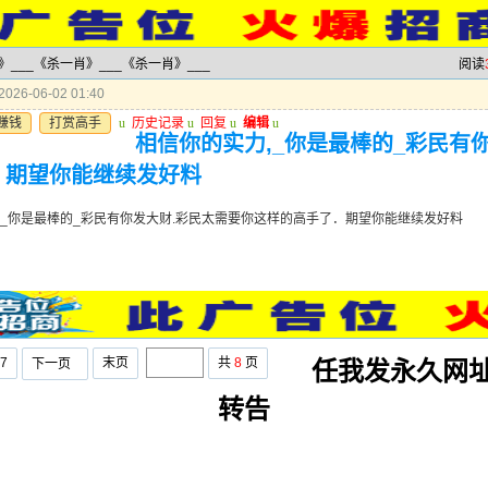
肖》___《杀一肖》___《杀一肖》___
阅读
026-06-02 01:40
赚钱
打赏高手
u
历史记录
u
回复
u
编辑
u
相信你的实力,_你是最棒的_彩民有
．期望你能继续发好料
,_你是最棒的_彩民有你发大财.彩民太需要你这样的高手了．期望你能继续发好料
7
末页
共
8
页
下一页
任我发永久网
转告