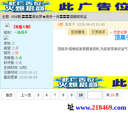
主题 : 059期:〓〓〓真仙梦★绝杀一肖〓〓〓请跟踪验证
9楼
发表于: 2026-06-02 01:40
【肖遥人物】
签到赚钱
打赏高手
u
历史记录
级别：
一级高手
顶高手
发帖:
2
威望:
2 点
顶高手!请继续发表精准资料,为彩民带来好运气!谢谢!!
铜币:
2 枚
贡献值:
0 点
好评度:
0 点
在线时间: 1(时)
注册时间:
2025-04-11
最后登录:
2026-08-08
5
6
7
8
9
10
共
10
页
首页
上一页
址
www.
2
18469
.com