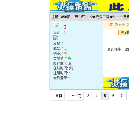
主题 : 058期:【开门红】《★绝杀二肖★》＝＝已
4楼
发表于: 20
【】
签到
级别：
*
发帖:
*
威望:
* 点
真的很牛，跟
铜币:
* 枚
贡献值:
* 点
好评度:
0 点
在线时间: (时)
注册时间:
*
最后登录:
*
3
4
5
6
7
首页
上一页