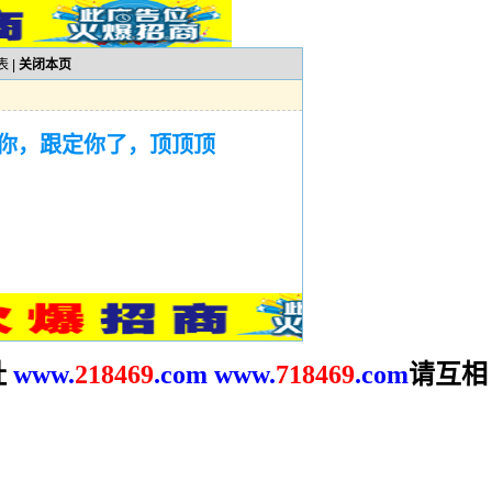
表
|
关闭本页
你，跟定你了，顶顶顶
址
请互相
www.
2
18469
.com
www.
718469
.com