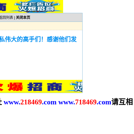
返回列表
|
关闭本页
私伟大的高手们！感谢他们发
址
请互相
www.
2
18469
.com
www.
718469
.com