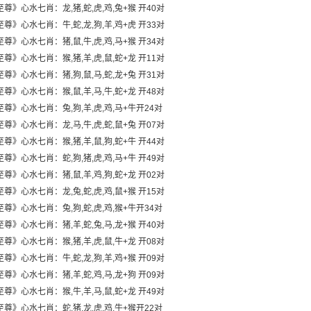
至尊》心水七肖：龙,猪,蛇,虎,鸡,兔+猴 开40对
至尊》心水七肖：牛,蛇,龙,狗,羊,鸡+虎 开33对
至尊》心水七肖：猪,鼠,牛,虎,鸡,马+猴 开34对
至尊》心水七肖：猴,猪,羊,虎,鼠,蛇+龙 开11对
至尊》心水七肖：猪,狗,鼠,马,蛇,龙+兔 开31对
至尊》心水七肖：猴,鼠,羊,马,牛,蛇+龙 开48对
至尊》心水七肖：兔,狗,羊,虎,鸡,马+牛开24对
至尊》心水七肖：龙,马,牛,虎,蛇,鼠+兔 开07对
至尊》心水七肖：猴,猪,羊,鼠,狗,蛇+牛 开44对
至尊》心水七肖：蛇,狗,猪,虎,鸡,马+牛 开49对
至尊》心水七肖：猪,鼠,羊,鸡,狗,蛇+龙 开02对
至尊》心水七肖：龙,兔,蛇,虎,鸡,鼠+猴 开15对
至尊》心水七肖：兔,狗,蛇,虎,鸡,猴+牛开34对
至尊》心水七肖：猪,羊,蛇,兔,马,龙+猴 开40对
至尊》心水七肖：猴,猪,羊,虎,鼠,牛+龙 开08对
至尊》心水七肖：牛,蛇,龙,狗,羊,鸡+猴 开09对
至尊》心水七肖：猪,羊,蛇,鸡,马,龙+狗 开09对
至尊》心水七肖：猴,牛,羊,马,鼠,蛇+龙 开49对
至尊》心水七肖：蛇,猪,龙,虎,鸡,牛+猴开22对