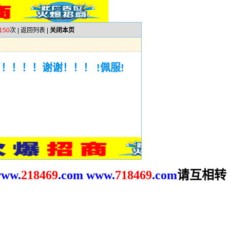
150
次 |
返回列表
|
关闭本页
！！！！谢谢！！！ !佩服!
请互相转
ww.
2
18469
.com
www.
718469
.com