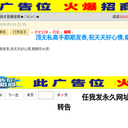
赚钱才是硬道理★◇t☆r◇★
阅读
3692
26-05-31 01:53
赚钱
打赏高手
u
历史记录
u
回复
u
编辑
u
顶无私高手期期发表,祝天天好心情,
期发表,祝天天好心情,期期中大奖!
8
末页
共
9
页
下一页
任我发永久网
转告