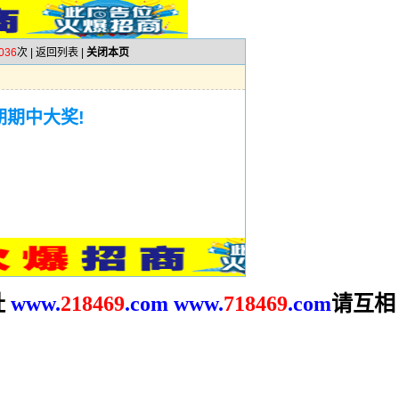
036
次 |
返回列表
|
关闭本页
期期中大奖!
址
请互相
www.
2
18469
.com
www.
718469
.com