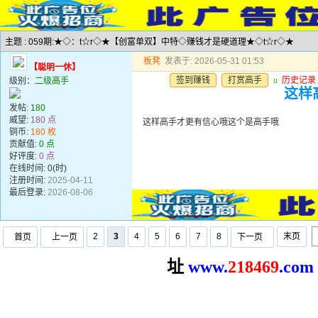
主题 : 059期:★◇：t☆r◇★【创富单双】中特◇赚钱才是硬道理★◇t☆r◇★
板凳
发表于: 2026-05-31 01:53
【聪明一休】
签到赚钱
打赏高手
u
历史记录
级别：
二级高手
这样
发帖:
180
威望:
180 点
这样高手才更有信心哦这个是高手哦
铜币:
180 枚
贡献值:
0 点
好评度:
0 点
在线时间: 0(时)
注册时间:
2025-04-11
最后登录:
2026-08-06
2
3
4
5
6
7
8
末页
首页
上一页
下一页
址
www.
2
18469
.com