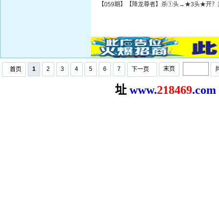
【059期】【降龙尊者】杀①头→★3头★开？
1
2
3
4
5
6
7
末页
首页
下一页
址
www.
2
18469
.com