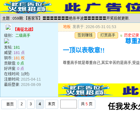
主题 : 059期:【客家军】〓〓〓〓〓〓〓绝杀半波〓〓〓〓〓〓开奖后就更新.
地板
发表于: 2026-05-31 01:53
【南征北战】
签到赚钱
打赏高手
u
历史记录
级别：
二级高手
尊重
发帖:
181
一顶以表敬意!!
威望:
181 点
铜币:
181 枚
尊重高手就是尊重自己,其实辛苦的是高手,受益
贡献值:
0 点
好评度:
0 点
在线时间: 1(时)
注册时间:
2025-04-11
最后登录:
2026-08-09
2
3
4
末页
共
5
页
首页
任我发永