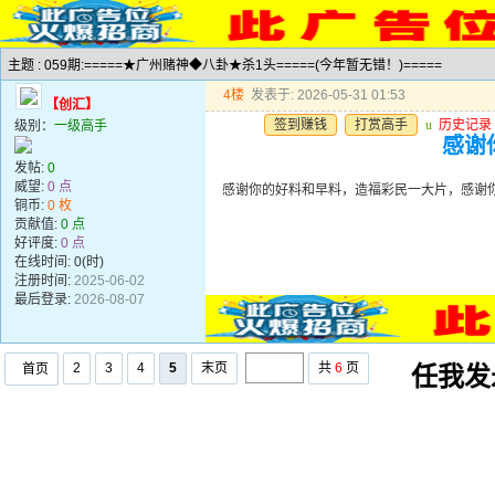
主题 : 059期:=====★广州赌神◆八卦★杀1头=====(今年暂无错！)=====
4楼
发表于: 2026-05-31 01:53
【创汇】
签到赚钱
打赏高手
u
历史记录
级别：
一级高手
感谢
发帖:
0
威望:
0 点
感谢你的好料和早料，造福彩民一大片，感谢
铜币:
0 枚
贡献值:
0 点
好评度:
0 点
在线时间: 0(时)
注册时间:
2025-06-02
最后登录:
2026-08-07
2
3
4
5
末页
共
6
页
首页
任我发