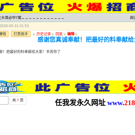
灭庄大哥必中7尾←←←←←←←←←←←←
阅
026-05-31 01:53
赚钱
打赏高手
u
历史记录
u
回复
u
编辑
u
感谢您真诚奉献！把最好的料奉献给
献！把最好的料奉献给大家！辛苦你了
共
7
页
任我发永久网址
www.
2
18