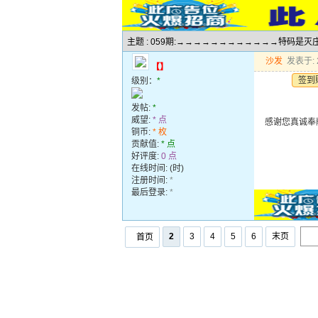
主题 : 059期:→→→→→→→→→→→→特码是
沙发
发表于: 2
【】
签到
级别：
*
发帖:
*
威望:
* 点
感谢您真诚奉
铜币:
* 枚
贡献值:
* 点
好评度:
0 点
在线时间: (时)
注册时间:
*
最后登录:
*
2
3
4
5
6
末页
首页