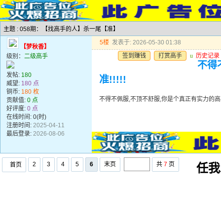
主题 : 058期：【找高手的人】杀一尾【准】
5楼
发表于: 2026-05-30 01:38
【梦秋香】
签到赚钱
打赏高手
u
历史记录
级别：
二级高手
不得
发帖:
180
准!!!!!
威望:
180 点
铜币:
180 枚
不得不佩服,不顶不舒服,你是个真正有实力的高手,
贡献值:
0 点
好评度:
0 点
在线时间: 0(时)
注册时间:
2025-04-11
最后登录:
2026-08-06
2
3
4
5
6
末页
共
7
页
首页
任我