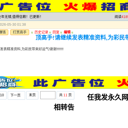
肖全年无错,值得信赖！已更新！
阅读
418
26-05-30 01:38
赚钱
打赏高手
u
历史记录
u
回复
u
编辑
u
顶高手!请继续发表精准资料,为彩民带来好
表精准资料,为彩民带来好运气!谢谢!!!!!!!!
10
末页
共
11
页
下一页
任我发永久网
相转告