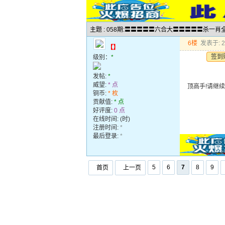
主题 : 058期:〓〓〓〓〓六合大〓〓〓〓〓杀一
6楼
发表于: 20
【】
签到
级别：
*
发帖:
*
威望:
* 点
顶高手!请继续发
铜币:
* 枚
贡献值:
* 点
好评度:
0 点
在线时间: (时)
注册时间:
*
最后登录:
*
5
6
7
8
9
首页
上一页