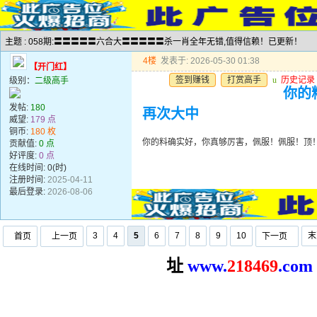
主题 : 058期:〓〓〓〓〓六合大〓〓〓〓〓杀一肖全年无错,值得信赖！已更新！
4楼
发表于: 2026-05-30 01:38
【开门红】
签到赚钱
打赏高手
u
历史记录
级别：
二级高手
你的
发帖:
180
再次大中
威望:
179 点
铜币:
180 枚
你的料确实好，你真够厉害，佩服！佩服！顶
贡献值:
0 点
好评度:
0 点
在线时间: 0(时)
注册时间:
2025-04-11
最后登录:
2026-08-06
3
4
5
6
7
8
9
10
末
首页
上一页
下一页
址
www.
2
18469
.com