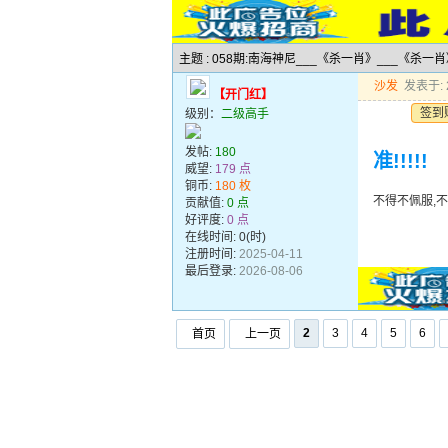
主题 : 058期:南海神尼___《杀一肖》___《杀一
沙发
发表于: 2
【开门红】
签到
级别：
二级高手
发帖:
180
准!!!!!
威望:
179 点
铜币:
180 枚
不得不佩服,不
贡献值:
0 点
好评度:
0 点
在线时间: 0(时)
注册时间:
2025-04-11
最后登录:
2026-08-06
2
3
4
5
6
首页
上一页