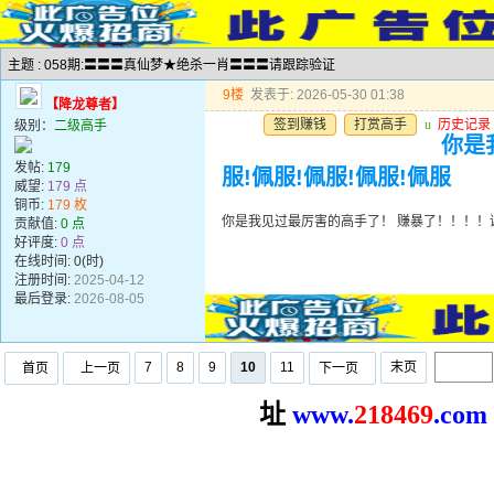
主题 : 058期:〓〓〓真仙梦★绝杀一肖〓〓〓请跟踪验证
9楼
发表于: 2026-05-30 01:38
【降龙尊者】
签到赚钱
打赏高手
u
历史记录
级别：
二级高手
你是
发帖:
179
服!佩服!佩服!佩服!佩服
威望:
179 点
铜币:
179 枚
你是我见过最厉害的高手了！ 赚暴了！！！！谢谢
贡献值:
0 点
好评度:
0 点
在线时间: 0(时)
注册时间:
2025-04-12
最后登录:
2026-08-05
7
8
9
10
11
末页
首页
上一页
下一页
址
www.
2
18469
.com