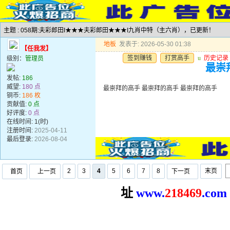
主题 : 058期:夫彩郎田I★★★夫彩郎田★★★I九肖中特（主六肖），已更新！
地板
发表于: 2026-05-30 01:38
【任我发】
签到赚钱
打赏高手
u
历史记录
级别：
管理员
最崇
发帖:
186
威望:
180 点
最崇拜的高手 最崇拜的高手 最崇拜的高手
铜币:
186 枚
贡献值:
0 点
好评度:
0 点
在线时间: 1(时)
注册时间:
2025-04-11
最后登录:
2026-08-04
2
3
4
5
6
7
8
末页
首页
上一页
下一页
址
www.
2
18469
.com