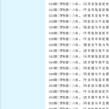
019期◇梦秋香◇ 八肖→（马 鸡 龙 兔 鼠 蛇 
022期◇梦秋香◇ 八肖→（牛 龙 鸡 兔 鼠 蛇 
023期◇梦秋香◇ 八肖→（虎 猴 羊 龙 兔 牛 
028期◇梦秋香◇ 八肖→（鸡 蛇 鼠 马 牛 龙 
029期◇梦秋香◇ 八肖→（兔 蛇 鼠 马 羊 龙 
036期◇梦秋香◇ 八肖→（牛 鸡 兔 狗 鼠 蛇 
039期◇梦秋香◇ 八肖→（牛 龙 鸡 羊 狗 蛇 
040期◇梦秋香◇ 八肖→（猪 鼠 龙 牛 兔 马 
041期◇梦秋香◇ 八肖→（虎 羊 猪 马 兔 牛 
042期◇梦秋香◇ 八肖→（马 鸡 猴 兔 鼠 蛇 
044期◇梦秋香◇ 八肖→（虎 羊 猪 牛 狗 牛 
047期◇梦秋香◇ 八肖→（鸡 蛇 猪 马 牛 龙 
048期◇梦秋香◇ 八肖→（鸡 蛇 猴 马 牛 龙 
049期◇梦秋香◇ 八肖→（牛 龙 鸡 兔 鼠 羊 
052期◇梦秋香◇ 八肖→（鸡 蛇 鼠 马 猪 龙 
053期◇梦秋香◇ 八肖→（牛 马 兔 狗 鼠 蛇 
054期◇梦秋香◇ 八肖→（虎 羊 猪 牛 兔 牛 
055期◇梦秋香◇ 八肖→（鸡 蛇 鼠 马 羊 龙 