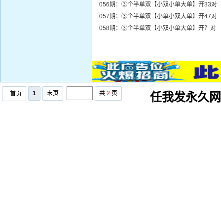
056期：③个半单双【小双小单大单】开33对
057期：③个半单双【小单小双大单】开47对
058期：③个半单双【小双小单大单】开？对
1
末页
共
2
页
首页
任我发永久网