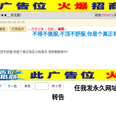
★★★★__杀无赦！
阅读
3305072
次
026-05-29 01:35
赚钱
打赏高手
u
历史记录
u
回复
u
编辑
u
不得不佩服,不顶不舒服,你是个真正
顶不舒服,你是个真正有实力的高手,顶你期期准!!!!!
7
末页
共
8
页
下一页
任我发永久网
转告