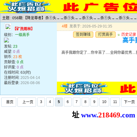
主题 : 058期:【降龙尊者】杀①头→→杀①头→→杀①头→→杀①头→→杀①头→
4楼
发表于: 2026-05-29 01:35
【矿洗雨林】
签到赚钱
打赏高手
u
历史记录
级别：
一级高手
高手我
发帖:
23
威望:
0 点
高手我跟你定了....你辛苦了.....全网你最优秀..
铜币:
23 枚
贡献值:
0 点
好评度:
0 点
在线时间: 63(时)
注册时间:
2025-04-14
最后登录:
2026-08-06
3
4
5
6
7
8
9
10
11
首页
上一页
下一页
址
www.
2
18469
.com