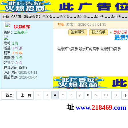
主题 : 058期:【降龙尊者】杀①头→→杀①头→→杀①头→→杀①头→→杀①头→
地板
发表于: 2026-05-29 01:35
【夫彩郎田】
签到赚钱
打赏高手
u
历史记录
级别：
二级高手
最崇
发帖:
179
威望:
179 点
最崇拜的高手 最崇拜的高手 最崇拜的高手
铜币:
179 枚
贡献值:
0 点
好评度:
0 点
在线时间: 0(时)
注册时间:
2025-04-11
最后登录:
2026-08-04
2
3
4
5
6
7
8
9
10
11
首页
上一页
下
址
www.
2
18469
.com