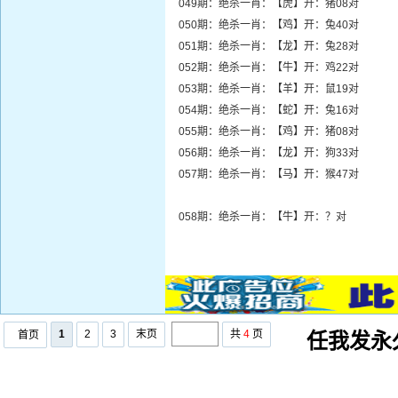
049期：绝杀一肖：【虎】开：猪08对
050期：绝杀一肖：【鸡】开：兔40对
051期：绝杀一肖：【龙】开：兔28对
052期：绝杀一肖：【牛】开：鸡22对
053期：绝杀一肖：【羊】开：鼠19对
054期：绝杀一肖：【蛇】开：兔16对
055期：绝杀一肖：【鸡】开：猪08对
056期：绝杀一肖：【龙】开：狗33对
057期：绝杀一肖：【马】开：猴47对
058期：绝杀一肖：【牛】开：？对
1
2
3
末页
共
4
页
首页
任我发永