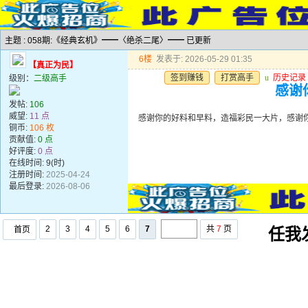
主题 : 058期:《经典玄机》━━〈绝杀二尾〉━━ 已更新
6楼
发表于: 2026-05-29 01:35
【真正为民】
签到赚钱
打赏高手
u
历史记录
级别：
二级高手
感谢
发帖:
106
威望:
11 点
感谢你的好料和早料，造福彩民一大片，感谢
铜币:
106 枚
贡献值:
0 点
好评度:
0 点
在线时间: 9(时)
注册时间:
2025-04-24
最后登录:
2026-08-06
2
3
4
5
6
7
共
7
页
首页
任我发