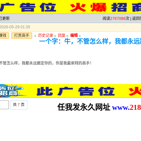
 已更新
阅读
2767088
次 |
返回
026-05-29 01:35
赚钱
打赏高手
u
历史记录
u
回复
u
编辑
u
一个字：牛，不管怎么样，我都永远
不管怎么样，我都永远跟定你的，你是我最崇拜的高手！
共
7
页
任我发永久网址
www.
2
18