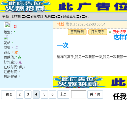
主题 : 127期:〓●〓●I鬼吹灯I九肖I〓●〓●记录真实〓●〓● .
地板
发表于: 2025-12-03 00:54
【】
签到赚钱
打赏高手
u
历史记录
级别：
*
这样
发帖:
*
一次
威望:
* 点
铜币:
* 枚
这样的高手,我见一次我顶一次,我见一次我顶一
贡献值:
* 点
好评度:
0 点
在线时间: (时)
注册时间:
*
最后登录:
*
2
3
4
5
6
末页
共
7
页
首页
任我