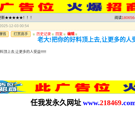
就更新★★★★★！！！
阅读
180656
025-12-03 00:54
赚钱
打赏高手
u
历史记录
u
回复
u
编辑
u
老大!把你的好料顶上去,让更多的人受益!
顶上去,让更多的人受益!!!!!!
任我发永久网址
www.
2
18469
.co