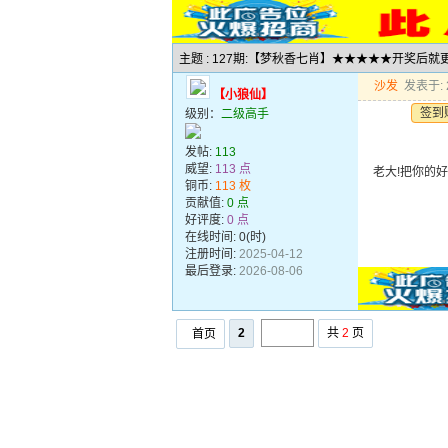
主题 : 127期:【梦秋香七肖】★★★★★开奖后
沙发
发表于: 2
【小狼仙】
签到
级别：
二级高手
发帖:
113
威望:
113 点
老大!把你的好料
铜币:
113 枚
贡献值:
0 点
好评度:
0 点
在线时间: 0(时)
注册时间:
2025-04-12
最后登录:
2026-08-06
2
共
2
页
首页