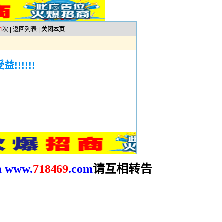
4
次 |
返回列表
|
关闭本页
!!!!!
请互相转告
m
www.
718469
.com