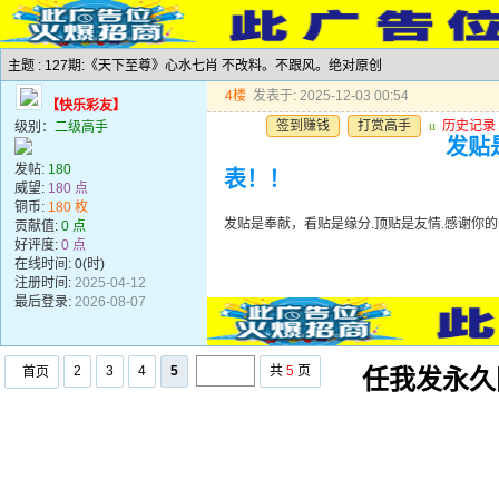
主题 : 127期:《天下至尊》心水七肖 不改料。不跟风。绝对原创
4楼
发表于: 2025-12-03 00:54
【快乐彩友】
签到赚钱
打赏高手
u
历史记录
级别：
二级高手
发贴
发帖:
180
表！！
威望:
180 点
铜币:
180 枚
发贴是奉献，看贴是缘分.顶贴是友情.感谢你的
贡献值:
0 点
好评度:
0 点
在线时间: 0(时)
注册时间:
2025-04-12
最后登录:
2026-08-07
2
3
4
5
共
5
页
首页
任我发永久