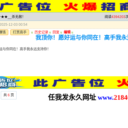
★★★★__杀无赦！
阅读
4394203
次
025-12-03 00:54
赚钱
打赏高手
u
历史记录
u
回复
u
编辑
u
我顶你！愿好运与你同在！高手我永
运与你同在！高手我永远支持你！
共
6
页
任我发永久网址
www.
2
184