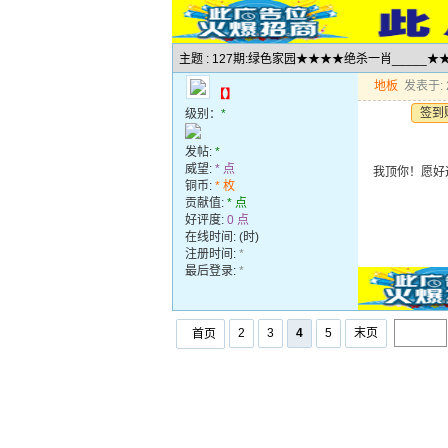
主题 : 127期:绿色家园★★★★绝杀一肖_____
地板
发表于: 2
【】
签到
级别：
*
发帖:
*
威望:
* 点
我顶你！愿好
铜币:
* 枚
贡献值:
* 点
好评度:
0 点
在线时间: (时)
注册时间:
*
最后登录:
*
2
3
4
5
末页
首页