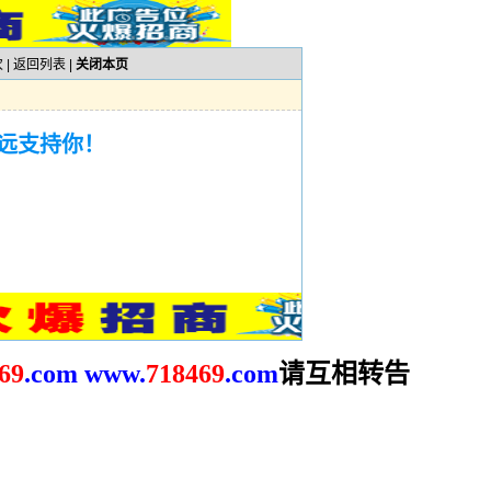
 |
返回列表
|
关闭本页
远支持你！
请互相转告
69
.com
www.
718469
.com