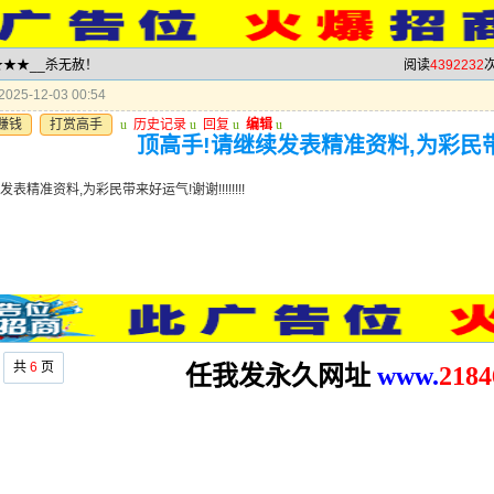
★★★★__杀无赦！
阅读
4392232
次
025-12-03 00:54
赚钱
打赏高手
u
历史记录
u
回复
u
编辑
u
顶高手!请继续发表精准资料,为彩民带来好
表精准资料,为彩民带来好运气!谢谢!!!!!!!!
共
6
页
任我发永久网址
www.
2
184