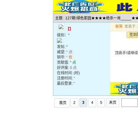
主题 : 127期:绿色家园★★★★绝杀一肖_____
板凳
发表于: 2
【】
签到
级别：
*
发帖:
*
威望:
* 点
顶高手!请继续发
铜币:
* 枚
贡献值:
* 点
好评度:
0 点
在线时间: (时)
注册时间:
*
最后登录:
*
2
3
4
5
末页
首页