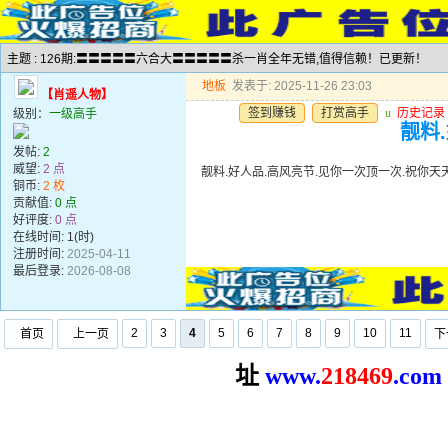
主题 : 126期:〓〓〓〓〓六合大〓〓〓〓〓杀一肖全年无错,值得信赖！已更新！
地板
发表于: 2025-11-26 23:03
【肖遥人物】
签到赚钱
打赏高手
u
历史记录
级别：
一级高手
靓料
发帖:
2
威望:
2 点
靓料.好人品.高风亮节.见你一次顶一次.祝你天
铜币:
2 枚
贡献值:
0 点
好评度:
0 点
在线时间: 1(时)
注册时间:
2025-04-11
最后登录:
2026-08-08
2
3
4
5
6
7
8
9
10
11
首页
上一页
下
址
www.
2
18469
.com