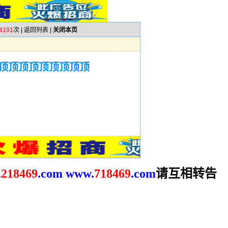
4191
次 |
返回列表
|
关闭本页
顶顶顶顶顶顶顶顶顶
请互相转告
.
2
18469
.com
www.
718469
.com