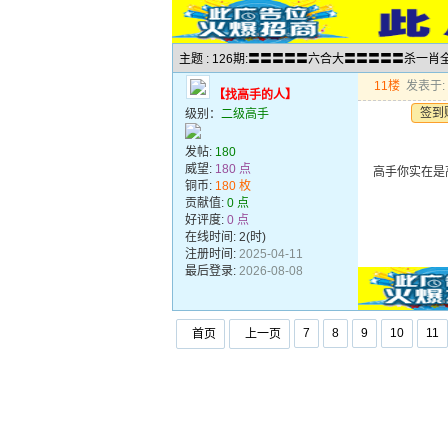
主题 : 126期:〓〓〓〓〓六合大〓〓〓〓〓杀一
11楼
发表于: 2
【找高手的人】
签到
级别：
二级高手
发帖:
180
威望:
180 点
高手你实在是
铜币:
180 枚
贡献值:
0 点
好评度:
0 点
在线时间: 2(时)
注册时间:
2025-04-11
最后登录:
2026-08-08
7
8
9
10
11
首页
上一页