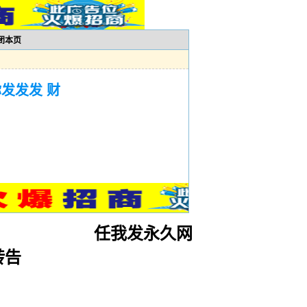
闭本页
发发发 财
任我发永久网
转告