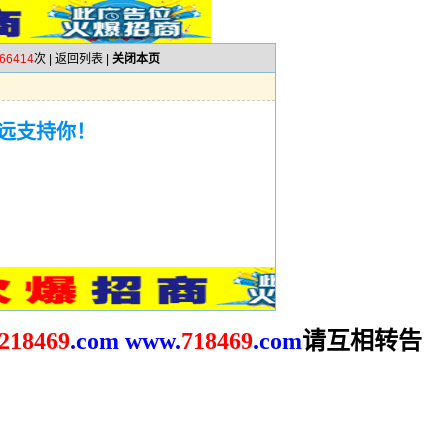
66414
次 |
返回列表
|
关闭本页
远支持你！
请互相转告
2
18469
.com
www.
718469
.com