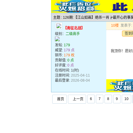
主题 : 126期:【江山如画】绝杀一肖┢最开心的事
10楼
发表于: 2
【南征北战】
签到
级别：
二级高手
发帖:
179
威望:
179 点
我顶你！愿好
铜币:
179 枚
贡献值:
0 点
好评度:
0 点
在线时间: 1(时)
注册时间:
2025-04-11
最后登录:
2026-08-04
6
7
8
9
10
首页
上一页