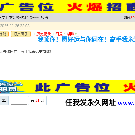
莫过于中奖啦~哈哈哈~~~已更新!
阅读
80
025-11-26 23:03
赚钱
打赏高手
u
历史记录
u
回复
u
编辑
u
我顶你！愿好运与你同在！高手我永
运与你同在！高手我永远支持你！
11
共
11
页
任我发永久网址
www.