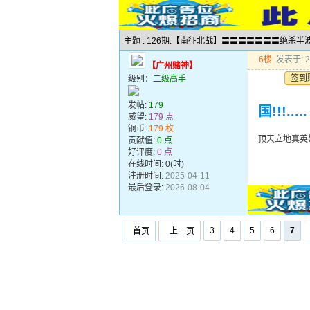
主题 : 126期:【南征北战】〓〓〓〓〓〓〓绝杀
6楼
发表于: 20
【广州赌神】
签到
级别：
二级高手
发帖:
179
国!!!.....
威望:
179 点
铜币:
179 枚
顶天立地真英雄!
贡献值:
0 点
好评度:
0 点
在线时间: 0(时)
注册时间:
2025-04-11
最后登录:
2026-08-04
3
4
5
6
7
首页
上一页