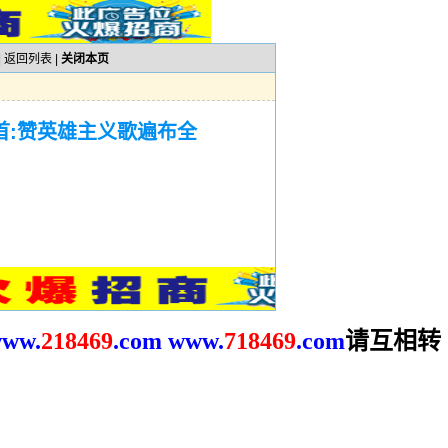
|
返回列表
|
关闭本页
首:赞英雄主义歌遍布全
请互相转
ww.
2
18469
.com
www.
718469
.com