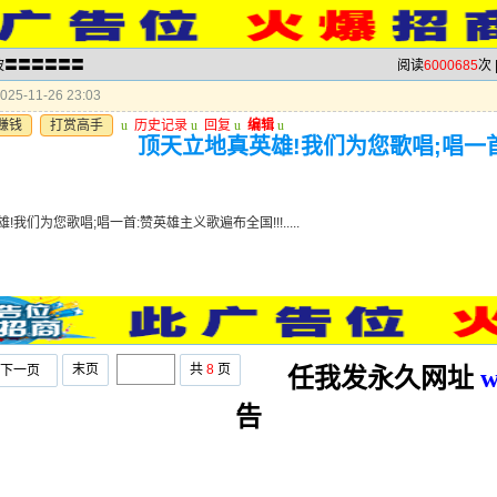
半波〓〓〓〓〓〓
阅读
6000685
次 
25-11-26 23:03
赚钱
打赏高手
u
历史记录
u
回复
u
编辑
u
顶天立地真英雄!我们为您歌唱;唱一
我们为您歌唱;唱一首:赞英雄主义歌遍布全国!!!.....
末页
共
8
页
下一页
任我发永久网址
w
告