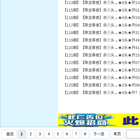
【113期】【降龙尊者】杀①头→★0头★开1
【115期】【降龙尊者】杀①头→★3头★开0
【116期】【降龙尊者】杀①头→★4头★开2
【117期】【降龙尊者】杀①头→★1头★开0
【118期】【降龙尊者】杀①头→★2头★开3
【119期】【降龙尊者】杀①头→★3头★开4
【120期】【降龙尊者】杀①头→★2头★开4
【121期】【降龙尊者】杀①头→★0头★开1
【122期】【降龙尊者】杀①头→★3头★开0
【123期】【降龙尊者】杀①头→★1头★开2
【124期】【降龙尊者】杀①头→★4头★开0
【125期】【降龙尊者】杀①头→★2头★开0
【126期】【降龙尊者】杀①头→★4头★开？
1
2
3
4
5
6
7
8
末页
首页
下一页