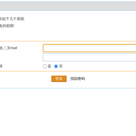
有如下几个原因:
复的权限!
户名
Email
录
是
否
找回密码