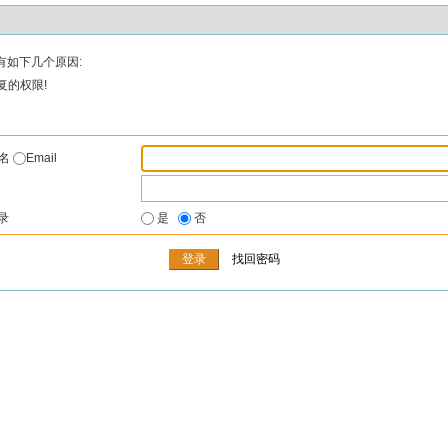
有如下几个原因:
复的权限!
户名
Email
录
是
否
找回密码