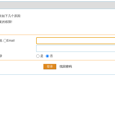
有如下几个原因:
复的权限!
户名
Email
录
是
否
找回密码