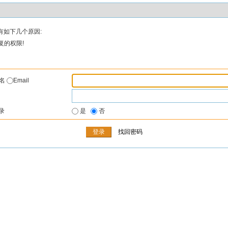
有如下几个原因:
复的权限!
户名
Email
录
是
否
找回密码