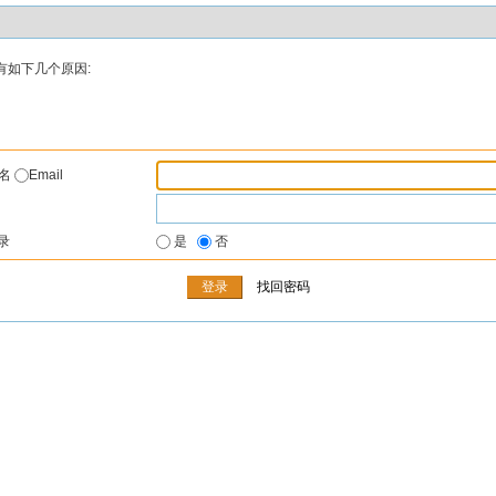
有如下几个原因:
户名
Email
录
是
否
找回密码